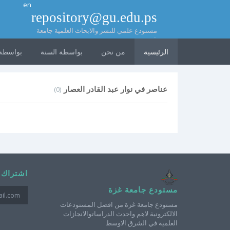
en
repository@gu.edu.ps
مستودع علمي للنشر والابحاث العلمية جامعة
غزة
الرئيسية
من نحن
بواسطة السنة
بواسطة 
عناصر في نوار عبد القادر العصار
(0)
اشتراك 
مستودع جامعة غزة
مستودع جامعة غزة من افضل المستودعات
الالكترونية لاهم واحدث الدراساتوالانجازات
العلمية في الشرق الاوسط