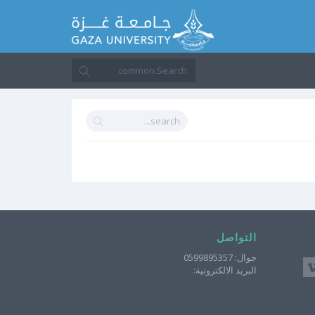
التواصل
جوال: 0599895357
البريد الالكترونية: