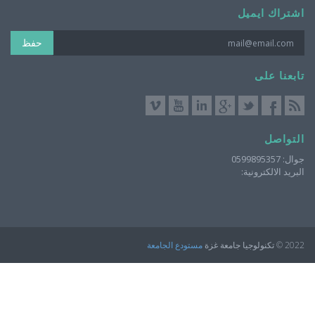
اشتراك ايميل
حفظ
تابعنا على
التواصل
جوال: 0599895357
البريد الالكترونية:
2022 © تكنولوجيا جامعة غزة
مستودع الجامعة