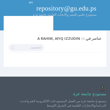
en
repository@gu.edu.ps
مستودع علمي للنشر والابحاث العلمية جامعة غزة
عناصر في A RAHIM, AFIQ IZZUDIN
(0)
مستودع جامعة غزة
مستودع جامعة غزة من افضل المستودعات الالكترونية لاهم واحدث
الدراساتوالانجازات العلمية في الشرق الاوسط